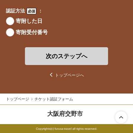
詳しくは
寄附金控除について
をご確認ください。
認証方法
：
必須
寄附した日
寄附受付番号
次のステップへ
トップページへ
トップページ
チケット認証フォーム
大阪府交野市
Copyrights(c) furusa-travel
all rights reserved.