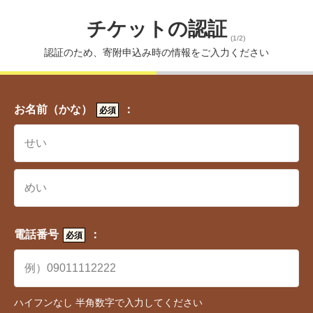
チケットの認証
(1/2)
認証のため、寄附申込み時の情報をご入力ください
お名前（かな）
：
必須
ワンストップ特例制度とは、所定の利用条件を満た
せば、ふるさと納税の確定申告が不要になる制度で
す。
電話番号
：
必須
ワンストップ特例制度を利用するには寄附後、「ワ
ンストップ特例申請書」を寄附先の自治体に提出す
る必要があります。
ハイフンなし 半角数字で入力してください